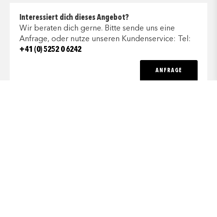
Interessiert dich dieses Angebot?
Wir beraten dich gerne. Bitte sende uns eine
Anfrage, oder nutze unseren Kundenservice: Tel:
+41 (0) 5252 0 6242
ANFRAGE
Programm
Services
Ausrüstung
Tag 1
Tschierv ist das erste Dorf auf der Südseite
des Ofenpasses und der Startpunkt für die heutige