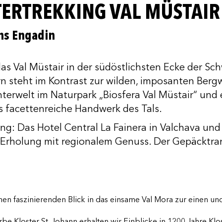
RTREKKING VAL MÜSTAIR 
ins Engadin
as Val Müstair in der südöstlichsten Ecke der Sc
n steht im Kontrast zur wilden, imposanten Berg
rwelt im Naturpark „Biosfera Val Müstair“ und e
s facettenreiche Handwerk des Tals.
 Das Hotel Central La Fainera in Valchava und d
Erholung mit regionalem Genuss. Der Gepäcktrans
en faszinierenden Blick in das einsame Val Mora zur einen un
 Kloster St. Johann erhalten wir Einblicke in 1200 Jahre Klo